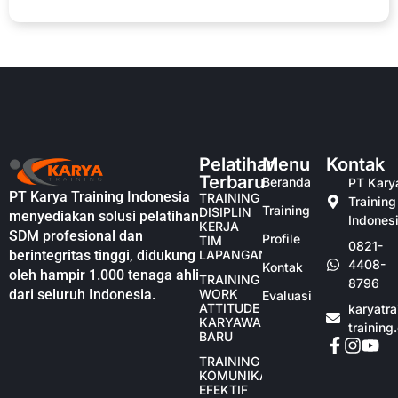
Pelatihan
Menu
Kontak
Terbaru
Beranda
PT Kary
PT Karya Training Indonesia
TRAINING
Training
Training
DISIPLIN
menyediakan solusi pelatihan
Indones
KERJA
SDM profesional dan
Profile
TIM
0821-
berintegritas tinggi, didukung
LAPANGAN
4408-
Kontak
oleh hampir 1.000 tenaga ahli
TRAINING
8796
dari seluruh Indonesia.
WORK
Evaluasi
ATTITUDE
karyatr
KARYAWAN
training
BARU
TRAINING
KOMUNIKASI
EFEKTIF