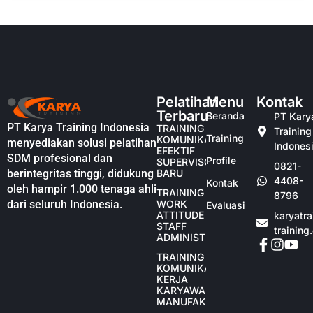
Pelatihan
Menu
Kontak
Terbaru
Beranda
PT Kary
PT Karya Training Indonesia
TRAINING
Training
Training
KOMUNIKASI
menyediakan solusi pelatihan
Indones
EFEKTIF
SDM profesional dan
Profile
SUPERVISOR
0821-
berintegritas tinggi, didukung
BARU
4408-
Kontak
oleh hampir 1.000 tenaga ahli
TRAINING
8796
dari seluruh Indonesia.
WORK
Evaluasi
ATTITUDE
karyatr
STAFF
training
ADMINISTRASI
TRAINING
KOMUNIKASI
KERJA
KARYAWAN
MANUFAKTUR